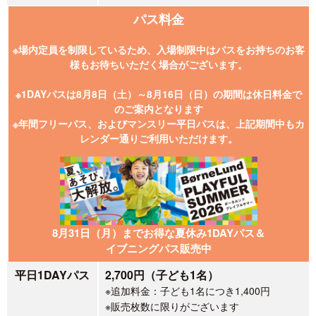
パス料金
※場内定員を制限しているため、
入場制限中はパスをお持ちのお客
様も
お待ちいただく場合がございます。
※1DAYパスは8月8日（土）～8月16日（日）の期間は休日料金で
のご案内となります
※年間フリーパス、およびマンスリー平日パスは、上記期間中もカ
レンダー通りご利用いただけます。
8月31日（月）までお得な夏休み1DAYパス＆
イブニングパス販売中
平日1DAYパス
2,700円（子ども1名）
※追加料金：
子ども1名につき1,400円
※販売枚数に限りがございます