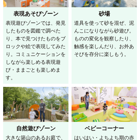
表現あそびゾーン
砂場
表現遊びゾーンでは、発見
道具を使って砂を混ぜ、泥
したものを図鑑で調べた
んこになりながら砂遊び。
り、本で見つけたものをブ
ものの変化を観察したり、
ロックや絵で表現してみた
触感を楽しんだり、お外あ
り。コミュニケーションを
そびを存分に楽しもう。
しながら楽しめる表現遊
び・ままごとも楽しめま
す。
自然遊びゾーン
ベビーコーナー
大きな築山のあるお庭で、
はいはい・よちよち期の赤