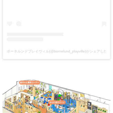
ボーネルンドプレイヴィル(@bornelund_playville)がシェアした投