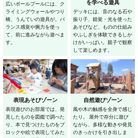
を学べる遊具
広いボールプールには、ク
ライミングウォールやつり
デッキには、音のなる石や
橋、うんていの遊具が。バ
振り子、錯覚・光を使った
ランス感覚や腕力を使っ
あそびなど、ものの仕組み
て、前に進みながら遊べま
やふしぎを体験できるしか
す。
けがいっぱい。親子で観察
して楽しめます。
表現あそびゾーン
自然遊びゾーン
表現遊びのお部屋では、発
風や木の触感を全身で感じ
見したものを図鑑で調べた
たり。
屋外で存分に遊び
り、本で見つけたものをブ
ながら、多様な動きや発見
ロックや絵で表現してみた
のきっかけを引き出しま